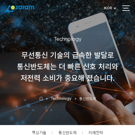
KOR
Technology
무선통신 기술의 급속한 발달로
통신반도체는 더 빠른 신호 처리와
저전력 소비가 중요해 졌습니다.
Technology
통신반도체
Home
핵심기술
통신반도체
미래전략